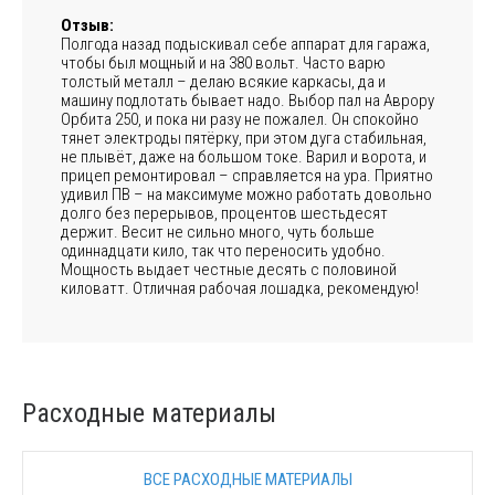
Отзыв:
Полгода назад подыскивал себе аппарат для гаража,
чтобы был мощный и на 380 вольт. Часто варю
толстый металл – делаю всякие каркасы, да и
машину подлотать бывает надо. Выбор пал на Аврору
Орбита 250, и пока ни разу не пожалел. Он спокойно
тянет электроды пятёрку, при этом дуга стабильная,
не плывёт, даже на большом токе. Варил и ворота, и
прицеп ремонтировал – справляется на ура. Приятно
удивил ПВ – на максимуме можно работать довольно
долго без перерывов, процентов шестьдесят
держит. Весит не сильно много, чуть больше
одиннадцати кило, так что переносить удобно.
Мощность выдает честные десять с половиной
киловатт. Отличная рабочая лошадка, рекомендую!
Расходные материалы
ВСЕ РАСХОДНЫЕ МАТЕРИАЛЫ