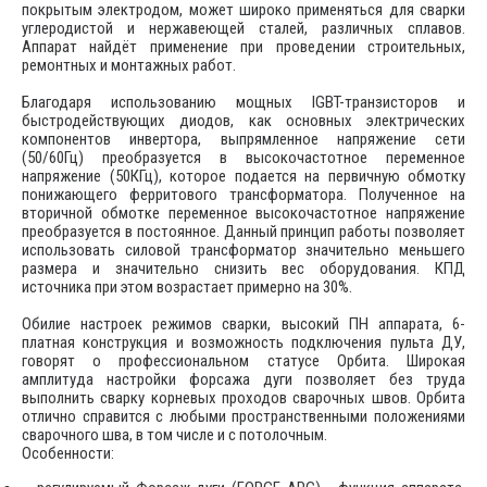
покрытым электродом, может широко применяться для сварки
углеродистой и нержавеющей сталей, различных сплавов.
Аппарат найдёт применение при проведении строительных,
ремонтных и монтажных работ.
Благодаря использованию мощных IGBT-транзисторов и
быстродействующих диодов, как основных электрических
компонентов инвертора, выпрямленное напряжение сети
(50/60Гц) преобразуется в высокочастотное переменное
напряжение (50КГц), которое подается на первичную обмотку
понижающего ферритового трансформатора. Полученное на
вторичной обмотке переменное высокочастотное напряжение
преобразуется в постоянное. Данный принцип работы позволяет
использовать силовой трансформатор значительно меньшего
размера и значительно снизить вес оборудования. КПД
источника при этом возрастает примерно на 30%.
Обилие настроек режимов сварки, высокий ПН аппарата, 6-
платная конструкция и возможность подключения пульта ДУ,
говорят о профессиональном статусе Орбита. Широкая
амплитуда настройки форсажа дуги позволяет без труда
выполнить сварку корневых проходов сварочных швов. Орбита
отлично справится с любыми пространственными положениями
сварочного шва, в том числе и с потолочным.
Особенности: