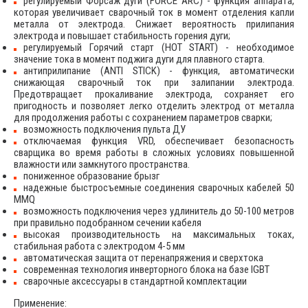
регулируемый Форсаж дуги (FORCE ARC) - функция аппарата,
которая увеличивает сварочный ток в момент отделения капли
металла от электрода. Снижает вероятность прилипания
электрода и повышает стабильность горения дуги;
регулируемый Горячий старт (HOT START) - необходимое
значение тока в момент поджига дуги для плавного старта.
антиприлипание (ANTI STICK) - функция, автоматически
снижающая сварочный ток при залипании электрода.
Предотвращает прокаливание электрода, сохраняет его
пригодность и позволяет легко отделить электрод от металла
для продолжения работы с сохранением параметров сварки;
возможность подключения пульта ДУ
отключаемая функция VRD, обеспечивает безопасность
сварщика во время работы в сложных условиях повышенной
влажности или замкнутого пространства.
пониженное образование брызг
надежные быстросъемные соединения сварочных кабелей 50
MMQ
возможность подключения через удлинитель до 50-100 метров
при правильно подобранном сечении кабеля
высокая производительность на максимальных токах,
стабильная работа с электродом 4-5 мм
автоматическая защита от перенапряжения и сверхтока
современная технология инверторного блока на базе IGBT
сварочные аксессуары в стандартной комплектации
Применение: