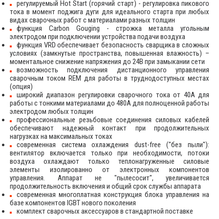
регулируемый Hot Start (горячий старт) - регулировка пикового
тока в момент поджига дуги для идеального старта при любых
видах сварочных работ с материалами разных толщин
функция Carbon Gouging - строжка металла угольным
электродом при подключении устройства подачи воздуха
функция VRD обеспечивает безопасность сварщика в сложных
условиях (замкнутые пространства, повышенная влажность) –
моментальное снижение напряжения до 24В при замыкании сети
возможность подключения дистанционного управления
сварочным током REM для работы в труднодоступных местах
(опция)
широкий диапазон регулировки сварочного тока от 40А для
работы с тонкими материалами до 480А для полноценной работы
электродом любых толщин
профессиональные резьбовые соединения силовых кабелей
обеспечивают надежный контакт при продолжительных
нагрузках на максимальных токах
современная система охлаждения dust-free ("без пыли"):
вентилятор включается только при необходимости, потоки
воздуха охлаждают только теплонагруженные силовые
элементы изолированно от электронных компонентов
управления. Аппарат не "пылесосит", увеличивается
продолжительность включения и общий срок службы аппарата
современная многоплатная конструкция блока управления на
базе компонентов IGBT нового поколения
комплект сварочных аксессуаров в стандартной поставке