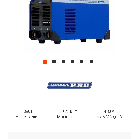
380 В
29.75 кВт
480 А
Напряжение
Мощность
Ток ММА до, А