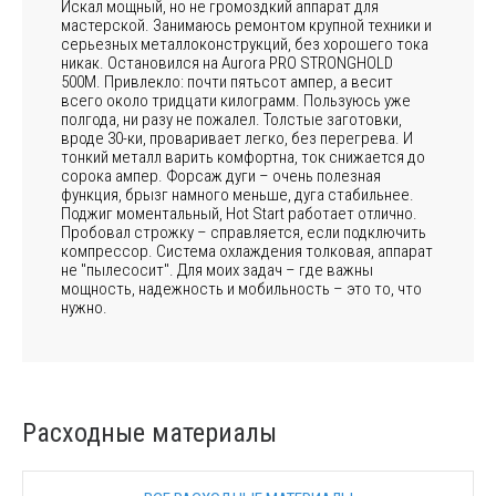
Искал мощный, но не громоздкий аппарат для
мастерской. Занимаюсь ремонтом крупной техники и
серьезных металлоконструкций, без хорошего тока
никак. Остановился на Aurora PRO STRONGHOLD
500M. Привлекло: почти пятьсот ампер, а весит
всего около тридцати килограмм. Пользуюсь уже
полгода, ни разу не пожалел. Толстые заготовки,
вроде 30-ки, проваривает легко, без перегрева. И
тонкий металл варить комфортна, ток снижается до
сорока ампер. Форсаж дуги – очень полезная
функция, брызг намного меньше, дуга стабильнее.
Поджиг моментальный, Hot Start работает отлично.
Пробовал строжку – справляется, если подключить
компрессор. Система охлаждения толковая, аппарат
не "пылесосит". Для моих задач – где важны
мощность, надежность и мобильность – это то, что
нужно.
Расходные материалы