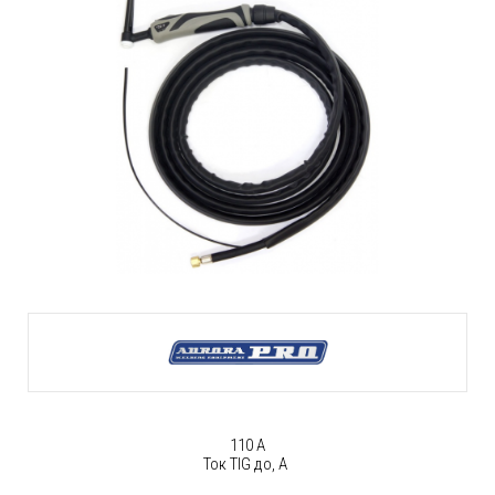
110 А
Ток TIG до, А