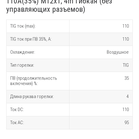
110A(35%) M12x1, 4m гибкая (без
управляющих разъемов)
TIG ток (max):
110
TIG ток при ПВ 35%, A:
110
Охлаждение:
Воздушное
Тип горелки:
TIG
ПВ (продолжительность
35
включения) %:
Длина рукава горелки:
4
Ток DC:
110
Ток AC:
95