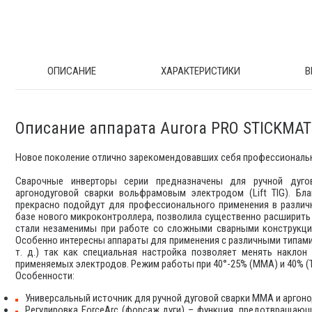
ОПИСАНИЕ
ХАРАКТЕРИСТИКИ
В
Описание аппарата Aurora PRO STICKMAT
Новое поколение отлично зарекомендовавших себя профессиональ
Сварочные инверторы серии предназначены для ручной дуг
аргонодуговой сварки вольфрамовым электродом (Lift TIG). 
прекрасно подойдут для профессионального применения в различн
базе нового микроконтроллера, позволила существенно расширить
стали незаменимы при работе со сложными сварными конструкци
Особенно интересны аппараты для применения с различными типам
т. д.) так как специальная настройка позволяет менять наклон
применяемых электродов. Режим работы при 40°-25% (MMA) и 40% (T
Особенности:
Универсальный источник для ручной дуговой сварки ММА и аргонод
Регулировка ForceArc (форсаж дуги) – функция, предотвращающ