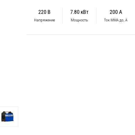
220 В
7.80 кВт
200 А
Напряжение
Мощность
Ток ММА до, А