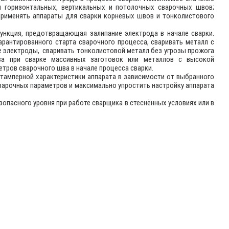
и горизонтальных, вертикальных и потолочных сварочных швов;
применять аппараты для сварки корневых швов и тонколистового
 функция, предотвращающая залипание электрода в начале сварки.
арантированного старта сварочного процесса, сваривать металл с
 электроды, сваривать тонколистовой металл без угрозы прожога
шва при сварке массивных заготовок или металлов с высокой
тров сварочного шва в начале процесса сварки.
тамперной характеристики аппарата в зависимости от выбранного
варочных параметров и максимально упростить настройку аппарата
опасного уровня при работе сварщика в стеснённых условиях или в