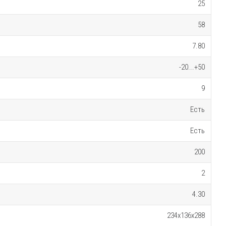
25
58
7.80
-20...+50
9
Есть
Есть
200
2
4.30
234x136x288