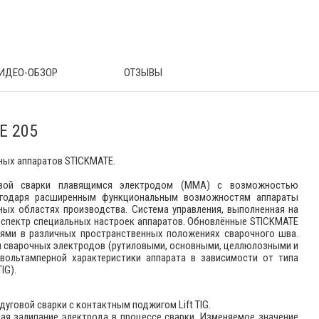
ИДЕО-ОБЗОР
ОТЗЫВЫ
E 205
ных аппаратов STICKMATE.
овой сварки плавящимся электродом (ММА) с возможностью
Благодаря расширенным функциональным возможностям аппараты
ых областях производства. Система управления, выполненная на
 спектр специальных настроек аппаратов. Обновлённые STICKMATE
ями в различных пространственных положениях сварочного шва.
и сварочных электродов (рутиловыми, основными, целлюлозными и
 вольтамперной характеристики аппарата в зависимости от типа
IG).
уговой сварки с контактным поджигом Lift TIG.
ая залипание электрода в процессе сварки. Изменяемое значение