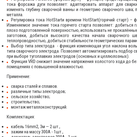
тока форсажа дуги позволяет: адаптировать аппарат для сварк
изменять глубину сварочной ванны и геометрию сварочного шва; 
металла.
Регулировка тока HotStartи времени HotStart(горячий старт) –
Изменяемое значение тока горячего старта позволяет: добиться г
плохо подготовленной поверхностью, использовать не прокалённые
заготовки, добиться высокого качества начала сварочного 
теплопроводностью, добиться стабильности геометрических параме
Выбор типа электрода - функция изменяющая угол наклона воль
типа сварочного электрода. Позволяет автоматизировать подбор с
при выборе тугоплавких электродов (основных и целлюлозных).
Функция VRD снижает значение напряжения холостого хода до без
помещениях с повышенной влажностью.
Применение:
сварка сталей и сплавов.
различные типы электродов;
сельское хозяйство;
строительство;
монтаж металлоконструкций.
Комплектация:
кабель 16mm2, 3м — 2 шт.,
зажим на массу 300А - 1шт.,
держатель электродов 300А - 1 шт.