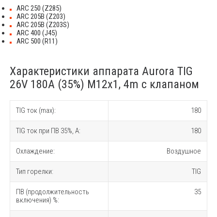
ARC 250 (Z285)
ARC 205B (Z203)
ARC 205B (Z203S)
ARC 400 (J45)
ARC 500 (R11)
Характеристики аппарата Aurora TIG
26V 180A (35%) M12x1, 4m с клапаном
TIG ток (max):
180
TIG ток при ПВ 35%, A:
180
Охлаждение:
Воздушное
Тип горелки:
TIG
ПВ (продолжительность
35
включения) %: