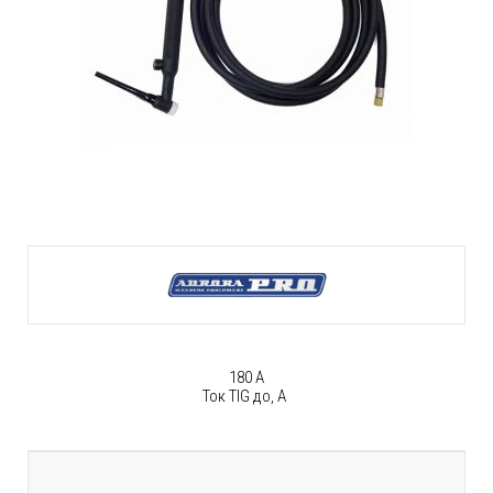
180 А
Ток TIG до, А