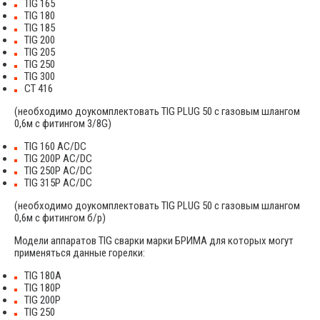
TIG 165
TIG 180
TIG 185
TIG 200
TIG 205
TIG 250
TIG 300
CT 416
(необходимо доукомплектовать TIG PLUG 50 с газовым шлангом
0,6м с фитингом 3/8G)
TIG 160 AC/DC
TIG 200P AC/DC
TIG 250P AC/DC
TIG 315P AC/DC
(необходимо доукомплектовать TIG PLUG 50 с газовым шлангом
0,6м с фитингом б/р)
Модели аппаратов TIG сварки марки БРИМА для которых могут
применяться данные горелки:
TIG 180A
TIG 180P
TIG 200P
TIG 250