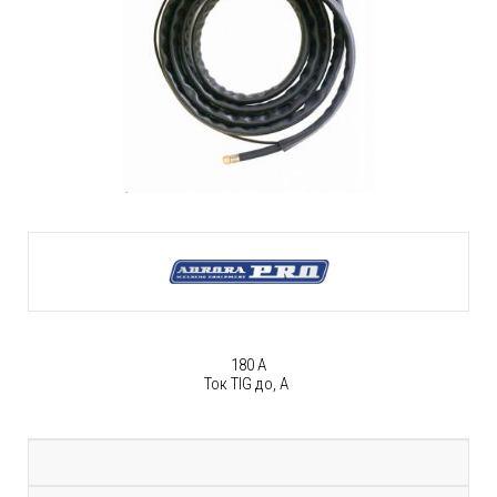
180 А
Ток TIG до, А