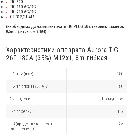
TIG 300
TIG 160 AC/DC
TIG 200 AC/DC
CT 312,CT 416
(необходимо доукомплектовать TIG PLUG 50 с газовым шлангом
0,6м с фитингом 3/8G)
Характеристики аппарата Aurora TIG
26F 180A (35%) M12x1, 8m гибкая
TIG ток (max):
180
TIG ток при ПВ 35%, A:
180
Охлаждение:
Воздушное
Тип горелки:
TIG
ПВ (продолжительность
35
включения) %: