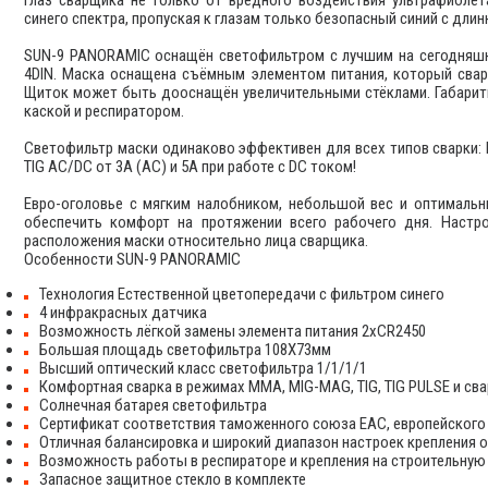
синего спектра, пропуская к глазам только безопасный синий с дли
SUN-9 PANORAMIC оснащён светофильтром с лучшим на сегодняшни
4DIN. Маска оснащена съёмным элементом питания, который свар
Щиток может быть дооснащён увеличительными стёклами. Габариты
каской и респиратором.
Светофильтр маски одинаково эффективен для всех типов сварки: M
TIG AC/DC от 3А (AC) и 5А при работе с DC током!
Евро-оголовье с мягким налобником, небольшой вес и оптималь
обеспечить комфорт на протяжении всего рабочего дня. Настр
расположения маски относительно лица сварщика.
Особенности SUN-9 PANORAMIC
Технология Естественной цветопередачи с фильтром синего
4 инфракрасных датчика
Возможность лёгкой замены элемента питания 2xCR2450
Большая площадь светофильтра 108Х73мм
Высший оптический класс светофильтра 1/1/1/1
Комфортная сварка в режимах MMA, MIG-MAG, TIG, TIG PULSE и сва
Солнечная батарея светофильтра
Сертификат соответствия таможенного союза ЕАС, европейского 
Отличная балансировка и широкий диапазон настроек крепления
Возможность работы в респираторе и крепления на строительную
Запасное защитное стекло в комплекте