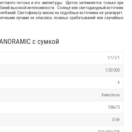
ветового потока и его амплитуды. Щиток затемняется только при
баний высокой интенсивности. Солнце или светодиодный источник
олебаний. Светофильтр маски на подобные источники не реагирует.
нечными лучами не опасаясь ложных срабатываний или случайных
PANORAMIC с сумкой
1/1/1/1
1/30 000
4
Хамелеон
108х73
0.64
315х265х225