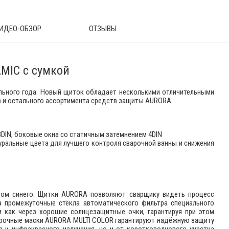
ИДЕО-ОБЗОР
ОТЗЫВЫ
MIC с сумкой
льного года. Новый щиток обладает несколькими отличительными
 и остального ассортимента средств защиты AURORA.
3DIN, боковые окна со статичным затемнением 4DIN
туральные цвета для лучшего контроля сварочной ванны и снижения
тром синего. Щитки AURORA позволяют сварщику видеть процесс
на промежуточные стёкла автоматического фильтра специального
и как через хорошие солнцезащитные очки, гарантируя при этом
варочные маски AURORA MULTI COLOR гарантируют надёжную защиту
 и инфракрасного излучения, но и от коротковолнового участка