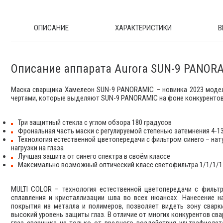
ОПИСАНИЕ
ХАРАКТЕРИСТИКИ
В
Описание аппарата Aurora SUN-9 PANORA
Маска сварщика Хамелеон SUN-9 PANORAMIC – новинка 2023 моде
чертами, которые выделяют SUN-9 PANORAMIC на фоне конкурентов
Три защитный стекла с углом обзора 180 градусов
Фрональная часть маски с регулируемой степенью затемнения 4-1
Технология естественной цветопередачи с фильтром синего – на
нагрузки на глаза
Лучшая зашита от синего спектра в своём классе
Максимально возможный оптический класс светофильтра 1/1/1/1
MULTI COLOR – технология естественной цветопередачи с филь
сплавления и кристаллизации шва во всех нюансах. Нанесение 
покрытия из металла и полимеров, позволяет видеть зону сварк
высокий уровень защиты глаз. В отличие от многих конкурентов с
глаз сварщика не только от вредного воздействия ультрафиолета