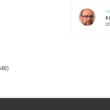
Ал
8 
in
G40)