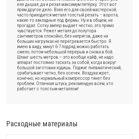
еле дышал, да и резал максимум пятёрку. Этот вот
прям другое дело. Взял его для своей мастерской,
часто приходится металл толстый резать – ворота,
какие-то закладные под фермы. Ну и в общем, не
прогадал. Сотку ампер выдает честно, это прямо
чувствуется. Режет металл до полутора
сантиметров спокойно, без напрягов, даже на
больших нагрузках не перегревается быстро. Я
имею в виду, минут 6-7 подряд можно работать
смело, потом небольшой перерыв и снова в бой.
Шланг шесть метров – это вообще кайф, не надо
аппарат постоянно таскать за собой, когда вокруг
большой заготовки ходишь. Поджиг пневматический,
срабатывает четко, без осечек. Воздуха жрет,
конечно, но нормальный компрессор тянет без
проблем. Отличная штука, рекомендую всем, кто
работает с толстым металлом!
Расходные материалы