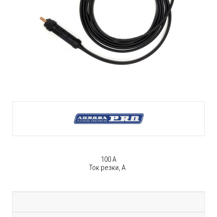
100 А
Ток резки, А