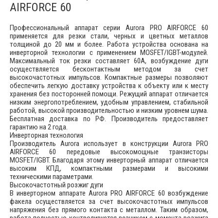
AIRFORCE 60
Профессиональный аппарат серии Aurora PRO AIRFORCE 60
применяется для резки стали, черных и цветных металлов
толщиной до 20 мм и более. Работа устройства основана на
инверторной технологии с применением MOSFET/IGBT-модулей.
Максимальный ток резки составляет 60А, возбуждение дуги
осуществляется бесконтактным методом за счет
высокочастотных импульсов. Компактные размеры позволяют
обеспечить легкую доставку устройства к объекту или к месту
хранения без посторонней помощи. Режущий аппарат отличается
низким энергопотреблением, удобным управлением, стабильной
работой, высокой производительностью и низким уровнем шума.
Бесплатная доставка по РФ. Производитель предоставляет
гарантию на 2 года.
Инверторная технология
Производитель Aurora использует в конструкции Aurora PRO
AIRFORCE 60 передовые высокомощные транзисторы
MOSFET/IGBT. Благодаря этому инверторный аппарат отличается
высоким КПД, компактными размерами и высокими
техническими параметрами.
Высокочастотный розжиг дуги
В инверторном аппарате Aurora PRO AIRFORCE 60 возбуждение
факела осуществляется за счет высокочастотных импульсов
напряжения без прямого контакта с металлом. Таким образом,
работа полностью контролируется резчиком с момента розжига