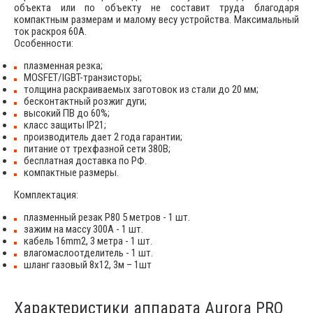
объекта или по объекту не составит труда благодаря
компактным размерам и малому весу устройства. Максимальный
ток раскроя 60А.
Особенности:
плазменная резка;
MOSFET/IGBT-транзисторы;
толщина раскраиваемых заготовок из стали до 20 мм;
бесконтактный розжиг дуги;
высокий ПВ до 60%;
класс защиты IP21;
производитель дает 2 года гарантии;
питание от трехфазной сети 380В;
бесплатная доставка по РФ.
компактные размеры.
Комплектация:
плазменный резак P80 5 метров - 1 шт.
зажим на массу 300А - 1 шт.
кабель 16mm2, 3 метра - 1 шт.
влагомаслоотделитель - 1 шт.
шланг газовый 8х12, 3м – 1шт
Характеристики аппарата Aurora PRO