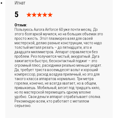
Игнат
5
Отзыв:
Пользуюсь Aurora Airforce 60 уже почти месяц. До
этого болгаркой мучился, но на больших объемах это
просто жесть. Этот плазморез взял для своей
мастерской, делаю разные конструкции, часто надо
толстый металл резать – до пятнадцати, ато и
двадцати миллиметров. Аппарат справляется без
проблем. Рез получается чистый, аккуратный. Дуга
зажигается быстро, бесконтактный поджиг – это
огромный плюс, расходники реально меньше уходят.
Да, требует триста восемьдесят вольт и хороший
компрессор, расход воздуха приличный, но это для
такого класса аппаратов нормально. Три метра
горелки, конечно, не всегда хватает, но в общем,
привыкаешь. Мобильный, весит под тридцать кило,
но по мастерской перемещать одному вполне
удобно. Свои деньги аппарат отрабатывает сполна.
Рекомендую всем, кто работает с металлом
серьезно.