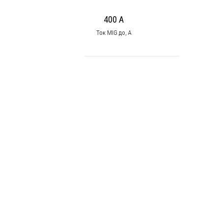
400 А
Ток MIG до, А