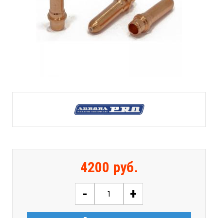
4200 руб.
-
+