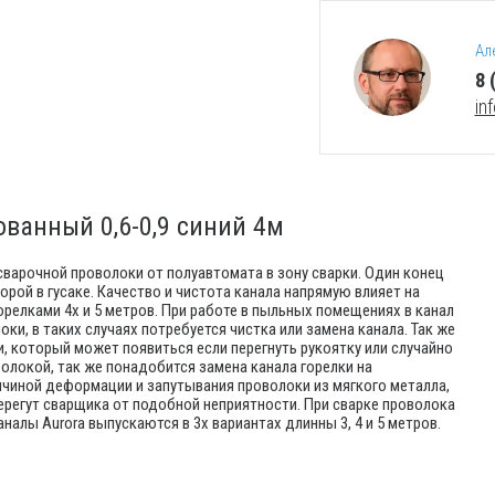
Ал
8 
in
ванный 0,6-0,9 синий 4м
варочной проволоки от полуавтомата в зону сварки. Один конец
орой в гусаке. Качество и чистота канала напрямую влияет на
орелками 4х и 5 метров. При работе в пыльных помещениях в канал
ки, в таких случаях потребуется чистка или замена канала. Так же
и, который может появиться если перегнуть рукоятку или случайно
волокой, так же понадобится замена канала горелки на
ичиной деформации и запутывания проволоки из мягкого металла,
берегут сварщика от подобной неприятности. При сварке проволока
алы Aurora выпускаются в 3х вариантах длинны 3, 4 и 5 метров.