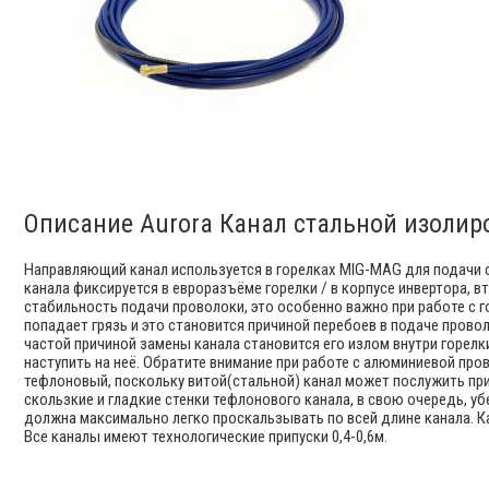
Описание Aurora Канал стальной изолиро
Направляющий канал используется в горелках MIG-MAG для подачи с
канала фиксируется в евроразъёме горелки / в корпусе инвертора, вт
стабильность подачи проволоки, это особенно важно при работе с г
попадает грязь и это становится причиной перебоев в подаче проволо
частой причиной замены канала становится его излом внутри горелк
наступить на неё. Обратите внимание при работе с алюминиевой про
тефлоновый, поскольку витой(стальной) канал может послужить пр
скользкие и гладкие стенки тефлонового канала, в свою очередь, у
должна максимально легко проскальзывать по всей длине канала. Кан
Все каналы имеют технологические припуски 0,4-0,6м.