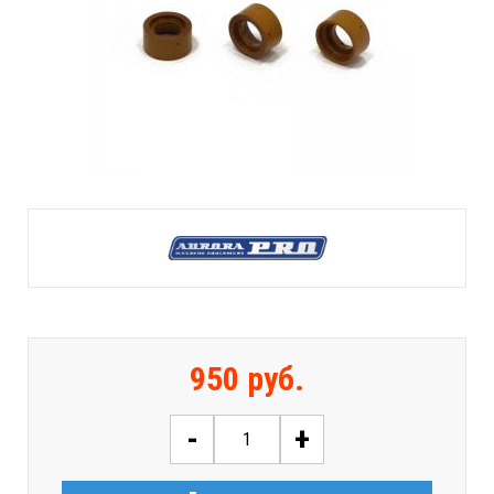
950 руб.
-
+