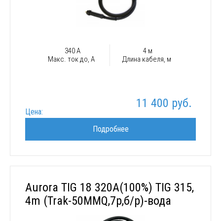
340 А
4 м
Макс. ток до, А
Длина кабеля, м
11 400 руб.
Цена:
Подробнее
Aurora TIG 18 320A(100%) TIG 315,
4m (Trak-50MMQ,7р,б/р)-вода